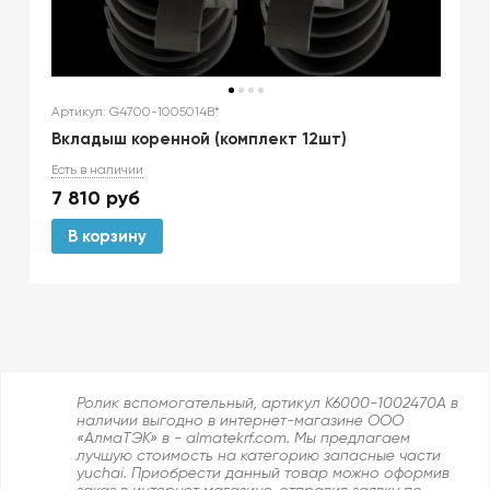
Артикул: G4700-1005014B*
Вкладыш коренной (комплект 12шт)
Есть в наличии
7 810
руб
В корзину
Ролик вспомогательный, артикул K6000-1002470A в
наличии выгодно в интернет-магазине ООО
«АлмаТЭК» в - almatekrf.com. Мы предлагаем
лучшую стоимость на категорию запасные части
yuchai. Приобрести данный товар можно оформив