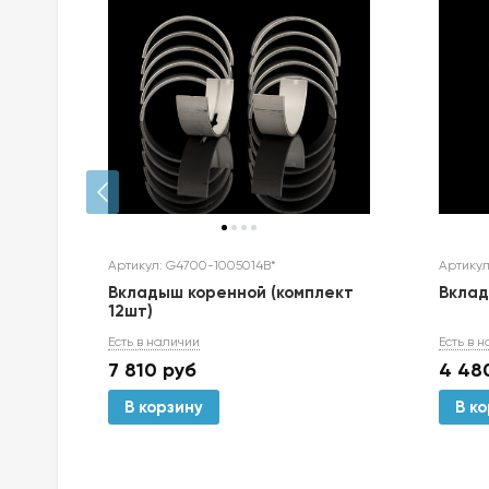
Артикул: G4700-1005014B*
Артикул
Вкладыш коренной (комплект
Вкла
12шт)
Есть в наличии
Есть в 
7 810
руб
4 48
В корзину
В к