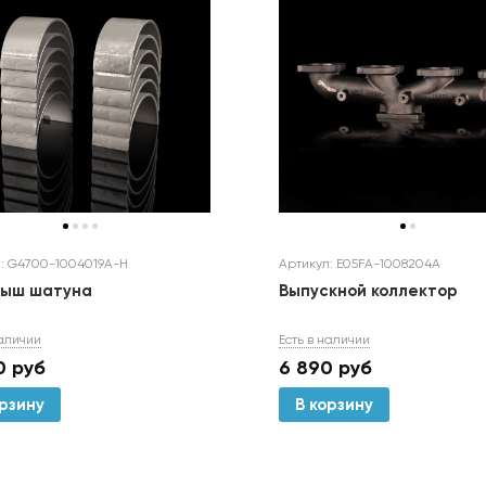
: G4700-1004019A-H
Артикул: E05FA-1008204A
дыш шатуна
Выпускной коллектор
наличии
Есть в наличии
0
руб
6 890
руб
орзину
В корзину