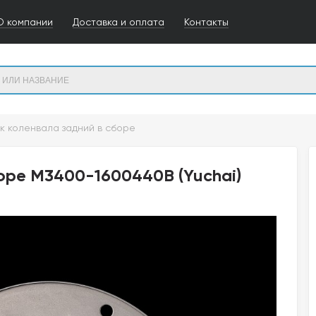
О компании
Доставка и оплата
Контакты
к коленвала задний в сборе
боре M3400-1600440B (Yuchai)