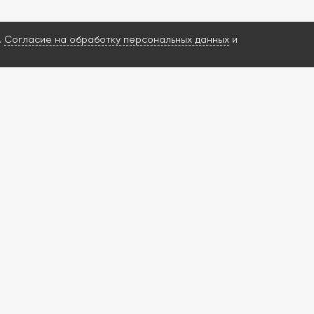
.
Согласие на обработку персональных данных
и
ИМ ВАШ ЗАПРОС И НАЙДЕМ РЕШЕНИЕ?
росы о ГБА и ГБО
енную диагностику
ишлем КП за 3 часа
в в наличии
ти от 1 дня
ение
чее время
, то оставьте заявку через форму
вяжемся с Вами в ближайший рабочий день с 10:00