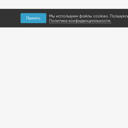
Мы используем файлы cookies. Пользуяс
Принять
Политика конфиденциальности.
КОНТАКТЫ
+7 (927) 047-09-09
запчасти для грузовиков
газобаллонное
оборудование и
расходники
423800, Россия, РТ, г.
Набережные Челны,
Мензелинский тракт, 112Б
Посмотреть на карте
+7 (919) 620-14-27