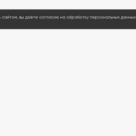
ь сайтом, вы даёте согласие на обработку персональных данных
МЕНЮ
ДАВАЙТЕ ОБСУД
Каталог
Ответим на воп
Проведем удал
Услуги
Подскажем и пр
Информация
80% расходнико
Контакты
Доставим запчас
Проведем обуч
Если сейчас нерабо
обратной связи. Мы с