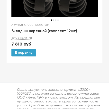
Артикул: G4700-1005014B*
Вкладыш коренной (комплект 12шт)
Есть в наличии
7 810
руб
В корзину
Седло выпускного клапана, артикул L3000-
1007021A в наличии выгодно в интернет-магазине
ООО «АлмаТЭК» в - almatekrf.com. Мы предлагаем
лучшую стоимость на категорию запасные части
yuchai. Приобрести данный товар можно оформив