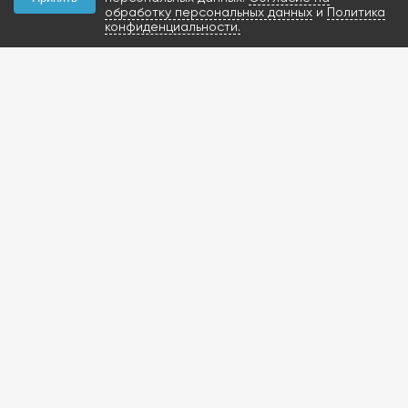
обработку персональных данных
и
Политика
конфиденциальности.
КОНТАКТЫ
+7 (927) 047-09-09
запчасти для грузовиков
газобаллонное
оборудование и
расходники
423800, Россия, РТ, г.
Набережные Челны,
Мензелинский тракт,