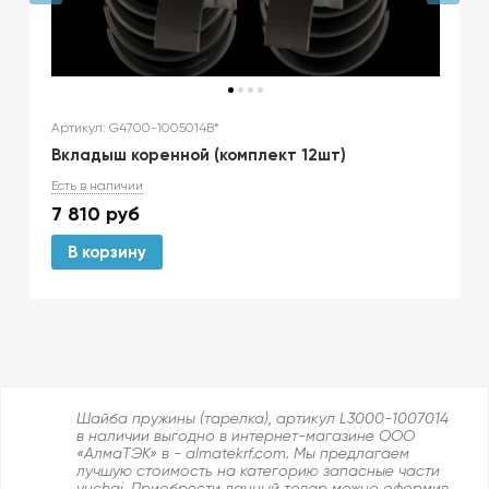
Артикул: G4700-1005014B*
Вкладыш коренной (комплект 12шт)
Есть в наличии
7 810
руб
В корзину
Шайба пружины (тарелка), артикул L3000-1007014
в наличии выгодно в интернет-магазине ООО
«АлмаТЭК» в - almatekrf.com. Мы предлагаем
лучшую стоимость на категорию запасные части
yuchai. Приобрести данный товар можно оформив