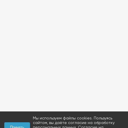
Мы используем файлы cookies. Пользуясь
сайтом, вы даёте согласие на обработку
персональных данных.
Согласие на
Принять