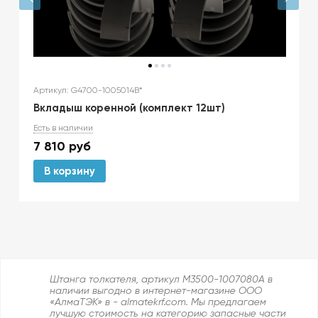
Артикул: G4700-1005014B*
Вкладыш коренной (комплект 12шт)
Есть в наличии
7 810
руб
В корзину
Штанга толкателя, артикул M3500-1007080A в
наличии выгодно в интернет-магазине ООО
«АлмаТЭК» в - almatekrf.com. Мы предлагаем
лучшую стоимость на категорию запасные части