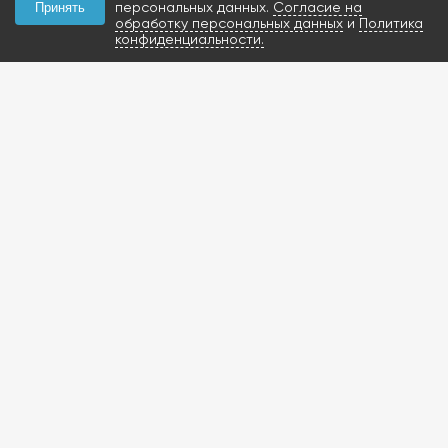
персональных данных.
Согласие на
Принять
обработку персональных данных
и
Политика
конфиденциальности.
КОНТАКТЫ
+7 (927) 047-09-09
запчасти для грузовиков
газобаллонное
оборудование и
расходники
423800, Россия, РТ, г.
Набережные Челны,