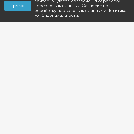
сайтом, вы даёте согласие на обработку
персональных данных.
Согласие на
Принять
обработку персональных данных
и
Политика
конфиденциальности.
КОНТАКТЫ
+7 (927) 047-09-09
запчасти для грузовиков
газобаллонное
оборудование и
расходники
423800, Россия, РТ, г.
Набережные Челны,