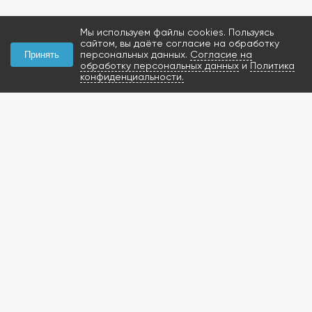
Мы используем файлы cookies. Пользуясь
сайтом, вы даёте согласие на обработку
персональных данных.
Согласие на
Принять
обработку персональных данных
и
Политика
конфиденциальности.
КОНТАКТЫ
+7 (927) 047-09-09
запчасти для грузовиков
газобаллонное
оборудование и
расходники